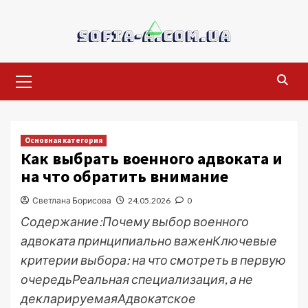
Перейти
к
содержимому
Основное
меню
Основная категория
Как выбрать военного адвоката и
на что обратить внимание
Светлана Борисова
24.05.2026
0
Содержание:Почему выбор военного
адвоката принципиально важенКлючевые
критерии выбора: на что смотреть в первую
очередьРеальная специализация, а не
декларируемаяАдвокатское